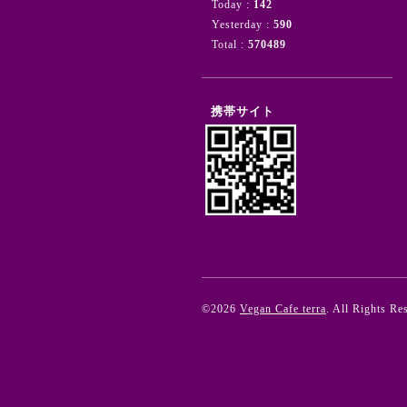
Today :
142
Yesterday :
590
Total :
570489
携帯サイト
©2026
Vegan Cafe terra
. All Rights Re