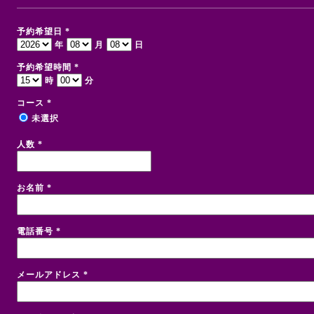
予約希望日
*
年
月
日
予約希望時間
*
時
分
コース
*
未選択
人数
*
お名前
*
電話番号
*
メールアドレス
*