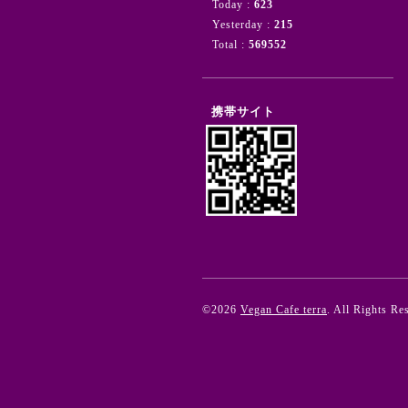
Today :
623
Yesterday :
215
Total :
569552
携帯サイト
©2026
Vegan Cafe terra
. All Rights Re